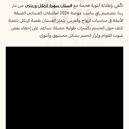
تألّقي بإطلالة أنثوية فخمة مع
ف
ستان سهرة كرنكل وردتين
من دار
رينا، بتصميم راقٍ يناسب موضة 2026 لعاشقات الفساتين الضيقة
الأنيقة في مناسبات الزواج والعرس. يتميّز الفستان بقصة كرنكل ناعمة
تلتف حول الجسم بكسرات طولية جميلة، تساعد على إخفاء بعض
عيوب القوام وإبراز الخصر بشكل ممشوق وأنثوي.