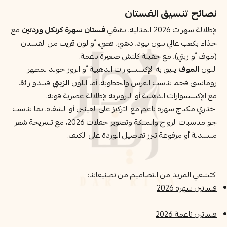
نصائح تنسيق الفستان
لإطلالة سهرات 2026 المثالية، نسّقي
فستان سهرة كرنكل وردتين
مع
حذاء بكعب عالي بلون نيود، ذهبي، فضي، أو لون قريب من الفستان
(موف أو زيتي)، مع حقيبة كلتش صغيرة ناعمة.
اللون
الموف
يليق به الإكسسوارات الذهبية أو الروز جولد لمظهر
رومانسي فخم يناسب العرس والخطوبة، أما اللون
الزيتي
فيبدو رائعًا
مع الإكسسوارات الذهبية أو البرونزية لإطلالة عصرية قوية.
اختاري مكياج سهرة ناعم مع التركيز على العينين أو الشفاه، بما يناسب
جو مناسبات الزواج والملكة وتصوير حفلات 2026، مع تسريحة شعر
منسدلة أو مرفوعة تبرز تفاصيل الوردة على الكتف.
اكتشفي المزيد من التصاميم من تصنيفاتنا:
فساتين سهرة 2026
فساتين ناعمة 2026