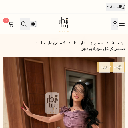
العربية
٠
متجر دار رينا للأزياء
الرئيسية
جميع ازياء دار رينا
فساتين دار رينا
فستان كرنكل سهرة وردتين
جديد دار رينا