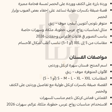
وردة بارزة على الكتف ووردة على الخصر لمسة فخامة مميزة
قصة ضيقة بكسرات طولية تساعد على إخفاء بعض العيوب وإبراز
الخصر
متوفر بلونين أنثويين أنيقين: موف – زيتي
مثالي لمناسبات زواج، عرس، خطوبة، ملكة، وسهرات خاصة
يناسب التصوير في قاعات الأعراس وحفلات 2026
مقاسات من S إلى XXL (أو 1–5) تناسب أغلب أشكال الأجسام
مواصفات الفستان
اسم المنتج: فستان سهرة كرنكل وردتين
الألوان المتوفرة: موف – زيتي
المقاسات: S – M – L – XL – XXL (أو 1 – 5)
القصة: ضيقة بكسرات كرنكل طولية مع تفاصيل وردتين على الكتف
والخصر
القماش: قماش كرنكل ناعم مناسب للسهرات
الاستخدام: مناسبات زواج، عرس، خطوبة، ملكة، عزائم، سهرات 2026