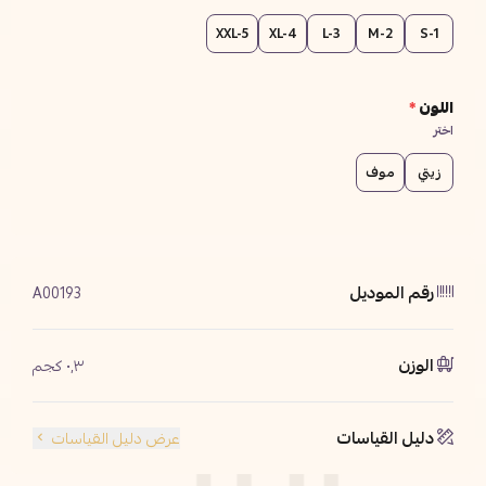
XXL-5
XL-4
L-3
M-2
S-1
اللون
*
اختر
زيتي
موف
رقم الموديل
A00193
الوزن
٠٫٣ كجم
دليل القياسات
عرض دليل القياسات