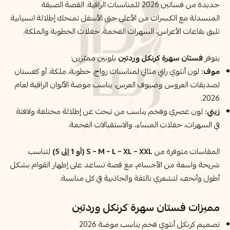
جديدة من فساتين 2026 للمناسبات الراقية. القصة الضيقة
المنسدلة مع الكسرات من الأعلى حتى الأسفل تمنحك إطلالة انسيابية
تليق بقاعات الأعراس، السهرات الفخمة، حفلات الخطوبة والملكة.
يتوفر
فستان سهرة كرنكل وردتين
بلونين مميّزين:
موف:
لون أنثوي راقٍ مثالي لمناسبات زواج، خطوبة، ملكة، أو كفستان
لصديقات العروس وضيوف العرس، يناسب موضة الألوان الراقية لعام
2026.
زيتي:
لون عصري وفخم يناسب من تبحث عن إطلالة مختلفة ولافتة
في السهرات، حفلات المساء، والاستقبالات الفخمة.
المقاسات متوفرة من
S – M – L – XL – XXL (أو 1 إلى 5)
لتناسب
شريحة واسعة من الأجسام، مع قصة تساعد على إظهار القوام بشكل
أطول وأنحف، لتشعري بالثقة والجاذبية في كل مناسبة.
مميزات فستان سهرة كرنكل وردتين
تصميم كرنكل أنثوي فخم يناسب موضة 2026