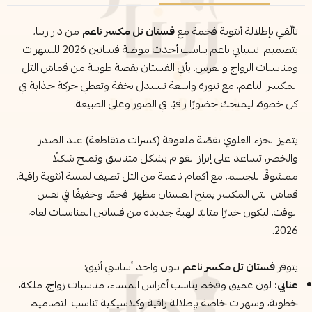
تألّقي بإطلالة أنثوية فخمة مع
فستان تل مكسر ناعم
من دار رينا،
بتصميم انسيابي ناعم يناسب أحدث موضة فساتين 2026 للسهرات
ومناسبات الزواج والعرس. يأتي الفستان بقصة طويلة من قماش التل
المكسر الناعم، مع تنورة واسعة تنسدل بخفة وتعطي حركة جذابة في
كل خطوة، ليمنحك حضورًا راقيًا في الصور وعلى الطبيعة.
يتميز الجزء العلوي بقصّة ملفوفة (كسرات متقاطعة) عند الصدر
والخصر، تساعد على إبراز القوام بشكل متناسق وتمنح شكلًا
ممشوقًا للجسم، مع أكمام ناعمة من التل تضيف لمسة أنثوية راقية.
قماش التل المكسر يمنح الفستان مظهرًا فخمًا وخفيفًا في نفس
الوقت، ليكون خيارًا مثاليًا لهبة جديدة من فساتين المناسبات لعام
2026.
يتوفر
فستان تل مكسر ناعم
بلون واحد أساسي أنيق:
عنابي:
لون عميق وفخم يناسب أعراس المساء، مناسبات زواج، ملكة،
خطوبة، وسهرات خاصة بإطلالة راقية وكلاسيكية تناسب التصاميم