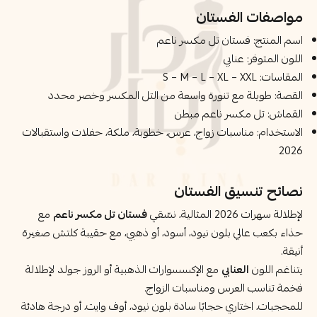
مواصفات الفستان
اسم المنتج: فستان تل مكسر ناعم
اللون المتوفر: عنابي
المقاسات: S – M – L – XL – XXL
القصة: طويلة مع تنورة واسعة من التل المكسر وخصر محدد
القماش: تل مكسر ناعم مبطن
الاستخدام: مناسبات زواج، عرس، خطوبة، ملكة، حفلات واستقبالات
2026
نصائح تنسيق الفستان
لإطلالة سهرات 2026 المثالية، نسّقي
فستان تل مكسر ناعم
مع
حذاء بكعب عالي بلون نيود، أسود، أو ذهبي، مع حقيبة كلتش صغيرة
أنيقة.
يتناغم اللون
العنابي
مع الإكسسوارات الذهبية أو الروز جولد لإطلالة
فخمة تناسب العرس ومناسبات الزواج.
للمحجبات، اختاري حجابًا سادة بلون نيود، أوف وايت، أو درجة هادئة