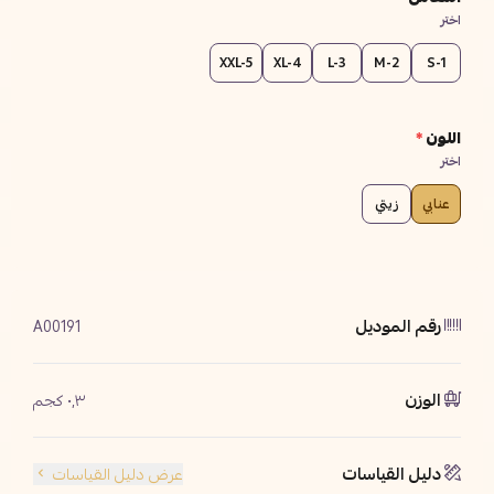
اختر
XXL-5
XL-4
L-3
M-2
S-1
اللون
*
اختر
عنابي
زيتي
رقم الموديل
A00191
الوزن
٠٫٣ كجم
دليل القياسات
عرض دليل القياسات