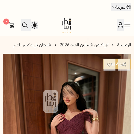
العربية
٠
متجر دار رينا للأزياء
الرئيسية
كولكشن فساتين العيد 2026
فستان تل مكسر ناعم
إطلالة العيد