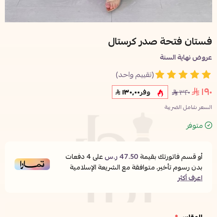
فستان فتحة صدر كرستال
عروض نهاية السنة
(تقييم واحد)
١٩٠
٣٢٠
وفر
١٣٠٫٠٠
السعر شامل الضريبة
متوفر
أو قسم فاتورتك بقيمة
47.50 ر.س
على
4
دفعات
بدون رسوم تأخير، متوافقة مع الشريعة الإسلامية
اعرف أكثر