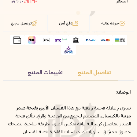
١٩٠
السعر
٣٢٠
اسحب و افلت الملف هنا
استعراض
جودة عالية
دفع آمن
توصيل سريع
تفاصيل المنتج
تقييمات المنتج
الوصف:
تميزي بإطلالة فخمة ولافتة مع هذا
الفستان الأنيق بفتحة صدر
مزينة بالكرستال
، المصمم ليجمع بين الجاذبية والرقي. تتألق فتحة
الصدر بتفاصيل كرستالية براقة تعكس الضوء بطريقة ساحرة، لتمنحك
حضورًا مميزًا في السهرات والمناسبات الفاخرة. قصة الفستان