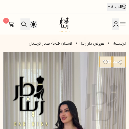
العربية
٠
متجر دار رينا للأزياء
الرئيسية
عروض دار رينا
فستان فتحة صدر كرستال
خصم 38%